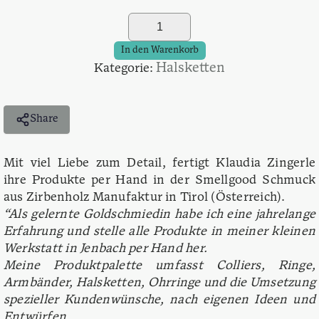
Olivia
-
Liebe
In den Warenkorb
Den
Halsketten
Kategorie:
Frieden!
Menge
Share
Mit viel Liebe zum Detail, fertigt Klaudia Zingerle
ihre Produkte per Hand in der Smellgood Schmuck
aus Zirbenholz Manufaktur in Tirol (Österreich).
“Als gelernte Goldschmiedin habe ich eine jahrelange
Erfahrung und stelle alle Produkte in meiner kleinen
Werkstatt in Jenbach per Hand her.
Meine Produktpalette umfasst Colliers, Ringe,
Armbänder, Halsketten, Ohrringe und die Umsetzung
spezieller Kundenwünsche, nach eigenen Ideen und
Entwürfen.