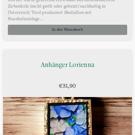
von der Natur gezeichnetes Unikat aus unbehandeltem
Zirbenholz (nicht geölt oder gebeizt) nachhaltig in
Österreich/ Tirol produziert Medaillon mit
Nussholzeinlage...
In den Warenkorb
Anhänger Lorienna
€
31,90