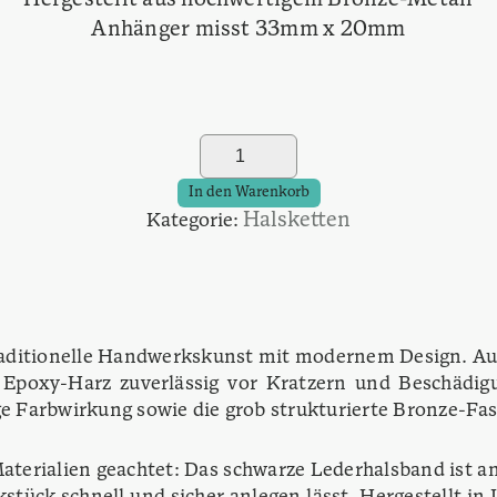
Hergestellt aus hochwertigem Bronze-Metall
Anhänger misst 33mm x 20mm
Anhänger
Isilme
Menge
In den Warenkorb
Halsketten
Kategorie:
aditionelle Handwerkskunst mit modernem Design. Aus 
 Epoxy-Harz zuverlässig vor Kratzern und Beschädig
 Farbwirkung sowie die grob strukturierte Bronze-Fa
terialien geachtet: Das schwarze Lederhalsband ist 