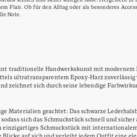
tück schnell und sicher anlegen lässt. Hergestellt in 
em Flair. Ob für den Alltag oder als besonderes Accesso
lle Note.
int traditionelle Handwerkskunst mit modernem D
mittels ultratransparentem Epoxy-Harz zuverlässig
 zeichnet sich durch seine lebendige Farbwirkun
ge Materialien geachtet: Das schwarze Lederhals
sodass sich das Schmuckstück schnell und sicher a
in einzigartiges Schmuckstück mit internationalem
 Blicke auf sich und verleiht jedem Outfit eine el