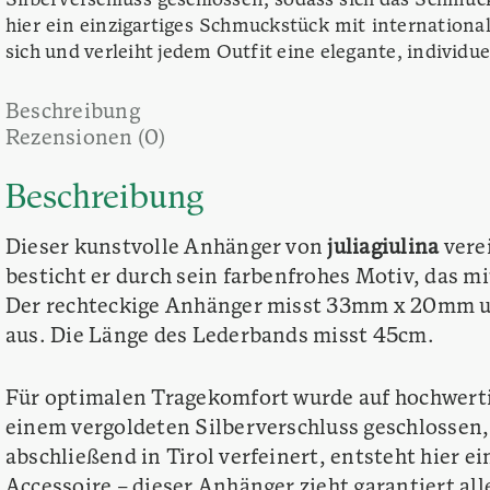
Silberverschluss geschlossen, sodass sich das Schmucks
hier ein einzigartiges Schmuckstück mit international
sich und verleiht jedem Outfit eine elegante, individue
Beschreibung
Rezensionen (0)
Beschreibung
Dieser kunstvolle Anhänger von
juliagiulina
vere
besticht er durch sein farbenfrohes Motiv, das 
Der rechteckige Anhänger misst 33mm x 20mm und
aus. Die Länge des Lederbands misst 45cm.
Für optimalen Tragekomfort wurde auf hochwerti
einem vergoldeten Silberverschluss geschlossen, 
abschließend in Tirol verfeinert, entsteht hier e
Accessoire – dieser Anhänger zieht garantiert alle