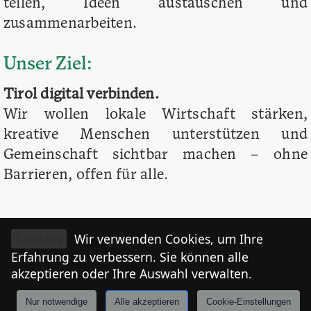
teilen, Ideen austauschen und
zusammenarbeiten.
Unser Ziel:
Tirol digital verbinden.
Wir wollen lokale Wirtschaft stärken,
kreative Menschen unterstützen und
Gemeinschaft sichtbar machen – ohne
Barrieren, offen für alle.
Cookies
Wir verwenden Cookies, um Ihre
Erfahrung zu verbessern. Sie können alle
akzeptieren oder Ihre Auswahl verwalten.
Nur notwendige
Alle akzeptieren
Cookie-Einstellungen
Anmelden
Stories
Mårkt
Events
Tiroler
I