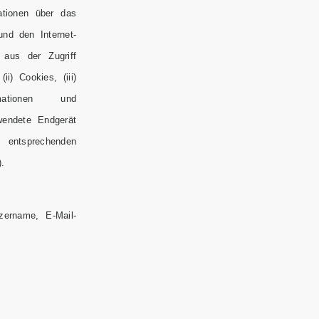
ationen über das
nd den Internet-
 aus der Zugriff
(ii) Cookies, (iii)
rmationen und
wendete Endgerät
tsprechenden
.
ername, E-Mail-