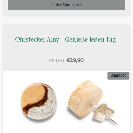
In den Warenkorb
Ohrstecker Amy – Genieße Jeden Tag!
Ursprünglicher
Aktueller
€
29,90
€
34,90
Preis
Preis
war:
ist:
Angebot
€34,90
€29,90.