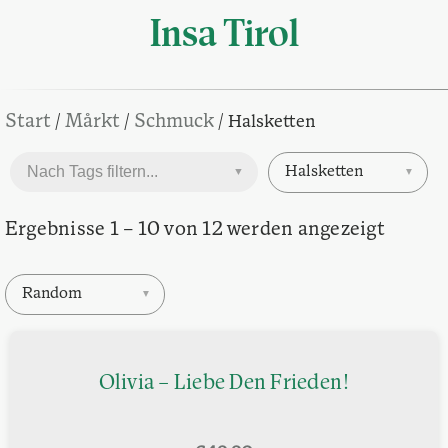
Insa Tirol
Start
Mårkt
Schmuck
/
/
/ Halsketten
Halsketten
▼
▼
Ergebnisse 1 – 10 von 12 werden angezeigt
Random
▼
Olivia – Liebe Den Frieden!