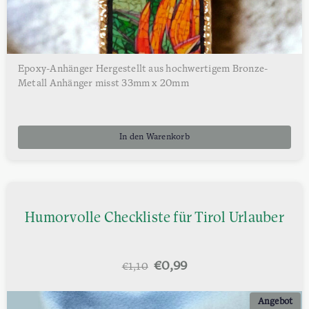
Epoxy-Anhänger Hergestellt aus hochwertigem Bronze-
Metall Anhänger misst 33mm x 20mm
In den Warenkorb
Humorvolle Checkliste für Tirol Urlauber
Ursprünglicher
Aktueller
€
0,99
€
1,10
Preis
Preis
war:
ist:
Angebot