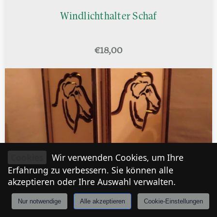
Windlichthalter Schaf
€
18,00
Cookies
Wir verwenden Cookies, um Ihre
Erfahrung zu verbessern. Sie können alle
akzeptieren oder Ihre Auswahl verwalten.
Windlicht - Schaf
Nur notwendige
Alle akzeptieren
Cookie-Einstellungen
Anmelden
Stories
Mårkt
Events
Tiroler
I