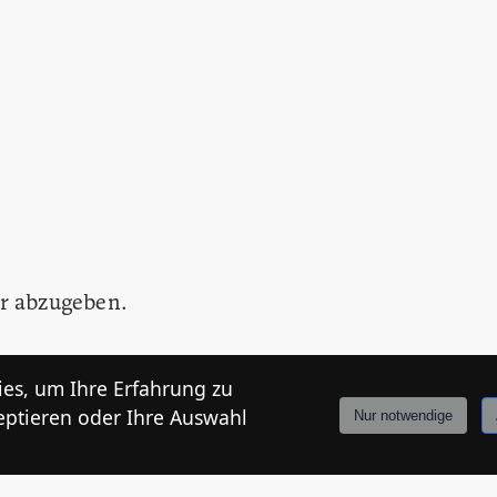
r abzugeben.
es, um Ihre Erfahrung zu
eptieren oder Ihre Auswahl
Nur notwendige
Anmelden
Stories
Mårkt
Events
Tiroler
Info