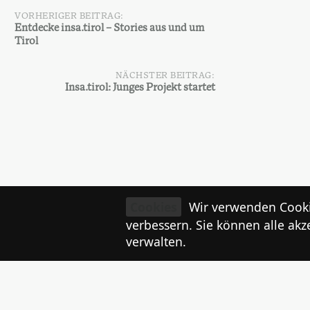
VORHERIGER BEITRAG:
Beitragsnavigation
Entdecke insa.tirol – Stories aus und um
Tirol
NÄCHSTER BEITRAG:
Insa.tirol: Junges Projekt startet
Schreibe einen Kommentar
Cookies
Wir verwenden Cooki
verbessern. Sie können alle akz
verwalten.
angemeldet
Du musst
sein, um einen Kommenta