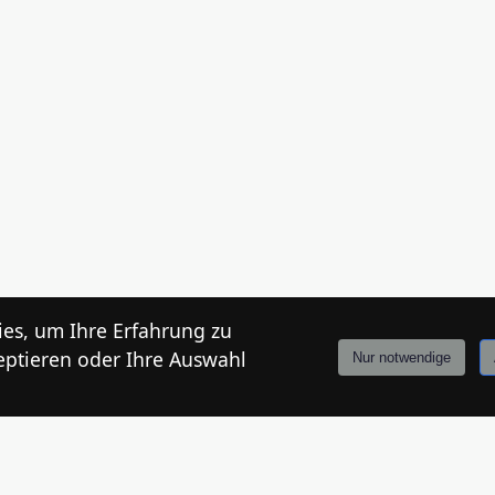
es, um Ihre Erfahrung zu
eptieren oder Ihre Auswahl
Nur notwendige
r abzugeben.
Anmelden
Stories
Mårkt
Events
Tiroler
Info