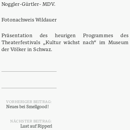
Noggler-Gürtler- MDV.
Fotonachweis Wildauer
Präsentation des heurigen Programmes des
Theaterfestivals „Kultur wächst nach“ im Museum
der Völker in Schwaz.
VORHERIGER BEITRAG:
Beitragsnavigation
Neues bei Smellgood!
NÄCHSTER BEITRAG:
Lust auf Ripperl