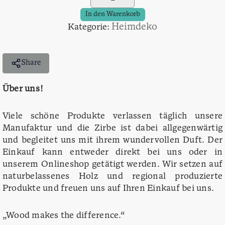
Accessoire
Herz
In den Warenkorb
im
Heimdeko
Kategorie:
Herz
–
für
Share
Verliebte
Menge
Über uns!
Viele schöne Produkte verlassen täglich unsere
Manufaktur und die Zirbe ist dabei allgegenwärtig
und begleitet uns mit ihrem wundervollen Duft. Der
Einkauf kann entweder direkt bei uns oder in
unserem Onlineshop getätigt werden. Wir setzen auf
naturbelassenes Holz und regional produzierte
Produkte und freuen uns auf Ihren Einkauf bei uns.
„Wood makes the difference.“