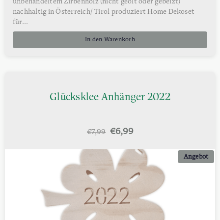
unbehandeltem Zirbenholz (nicht geölt oder gebeizt)
nachhaltig in Österreich/ Tirol produziert Home Dekoset
für...
In den Warenkorb
Glücksklee Anhänger 2022
Ursprünglicher
Aktueller
€
6,99
€
7,99
Preis
Preis
war:
ist:
Angebot
€7,99
€6,99.