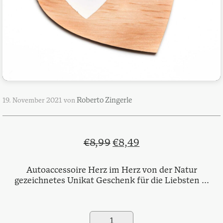
Roberto Zingerle
19. November 2021
von
Ursprünglicher
Aktueller
€
8,99
€
8,49
Preis
Preis
war:
ist:
Autoaccessoire Herz im Herz von der Natur
gezeichnetes Unikat Geschenk für die Liebsten ...
€8,99
€8,49.
Auto