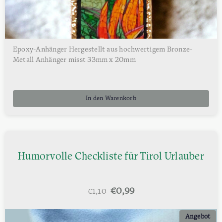
Epoxy-Anhänger Hergestellt aus hochwertigem Bronze-
Metall Anhänger misst 33mm x 20mm
In den Warenkorb
Humorvolle Checkliste für Tirol Urlauber
Ursprünglicher
Aktueller
€
0,99
€
1,10
Preis
Preis
war:
ist:
Angebot