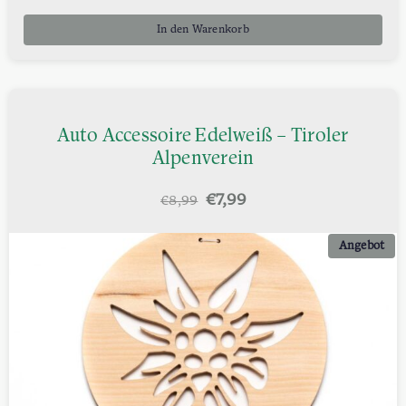
In den Warenkorb
Auto Accessoire Edelweiß – Tiroler
Alpenverein
Ursprünglicher
Aktueller
€
7,99
€
8,99
Preis
Preis
war:
ist:
Angebot
€8,99
€7,99.