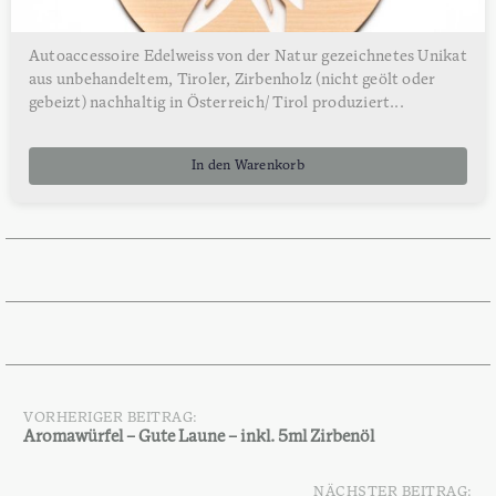
Autoaccessoire Edelweiss von der Natur gezeichnetes Unikat
aus unbehandeltem, Tiroler, Zirbenholz (nicht geölt oder
gebeizt) nachhaltig in Österreich/ Tirol produziert...
In den Warenkorb
VORHERIGER BEITRAG:
Beitragsnavigation
Aromawürfel – Gute Laune – inkl. 5ml Zirbenöl
NÄCHSTER BEITRAG: