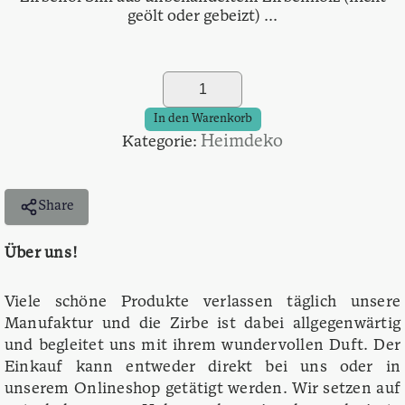
geölt oder gebeizt) ...
Aromawürfel
–
Gute
In den Warenkorb
Nacht
Heimdeko
Kategorie:
–
inkl.
5ml
Share
Zirbenöl
Menge
Über uns!
Viele schöne Produkte verlassen täglich unsere
Manufaktur und die Zirbe ist dabei allgegenwärtig
und begleitet uns mit ihrem wundervollen Duft. Der
Einkauf kann entweder direkt bei uns oder in
unserem Onlineshop getätigt werden. Wir setzen auf