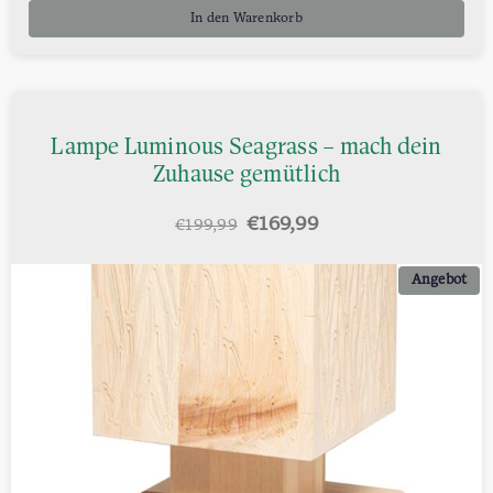
In den Warenkorb
Lampe Luminous Seagrass – mach dein
Zuhause gemütlich
Ursprünglicher
Aktueller
€
169,99
€
199,99
Preis
Preis
war:
ist:
Angebot
€199,99
€169,99.