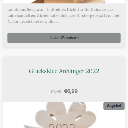
Luminous Seagrass – indirektes Licht für Ihr Zuhause aus
unbehandeltem Zirbenholz (nicht geölt oder gebeizt) von der
Natur gezeichnetes Unikat...
In den Warenkorb
Glücksklee Anhänger 2022
Ursprünglicher
Aktueller
€
6,99
€
7,99
Preis
Preis
war:
ist:
Angebot
€7,99
€6,99.