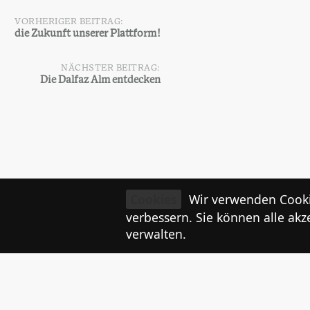
VORHERIGER BEITRAG:
Beitragsnavigation
die Zukunft unserer Plattform!
NÄCHSTER BEITRAG:
Die Dalfaz Alm entdecken
Schreibe einen Kommentar
Cookies
Wir verwenden Cooki
verbessern. Sie können alle akz
verwalten.
angemeldet
Du musst
sein, um einen Kommenta