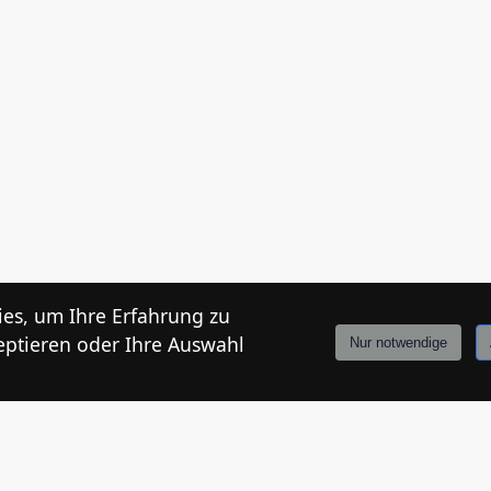
es, um Ihre Erfahrung zu
eptieren oder Ihre Auswahl
Nur notwendige
r abzugeben.
Anmelden
Stories
Mårkt
Events
Tiroler
Info