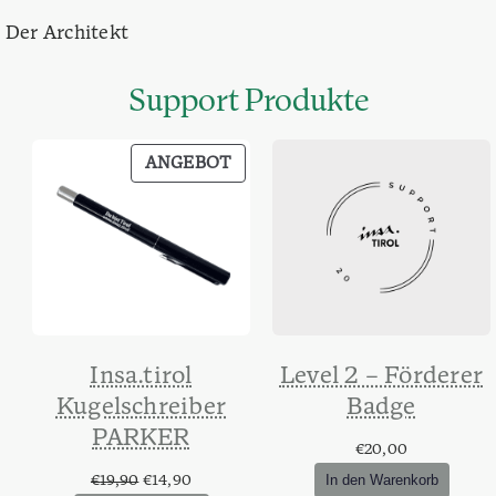
Der Architekt
Support Produkte
PRODUKT
ANGEBOT
IM
ANGEBOT
Insa.tirol
Level 2 – Förderer
Kugelschreiber
Badge
PARKER
€
20,00
In den Warenkorb
Ursprünglicher
Aktueller
€
19,90
€
14,90