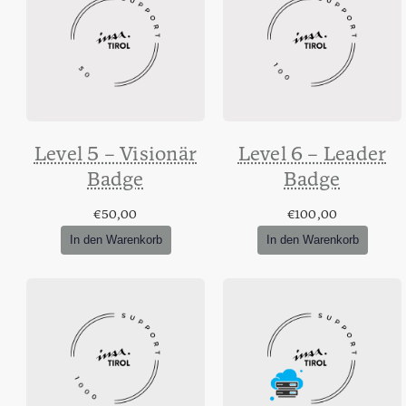
Level 5 – Visionär
Level 6 – Leader
Badge
Badge
€
50,00
€
100,00
In den Warenkorb
In den Warenkorb