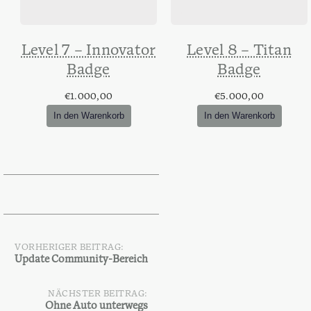
Level 7 – Innovator
Level 8 – Titan
Badge
Badge
€
1.000,00
€
5.000,00
In den Warenkorb
In den Warenkorb
VORHERIGER BEITRAG:
Beitragsnavigation
Update Community-Bereich
NÄCHSTER BEITRAG:
Ohne Auto unterwegs