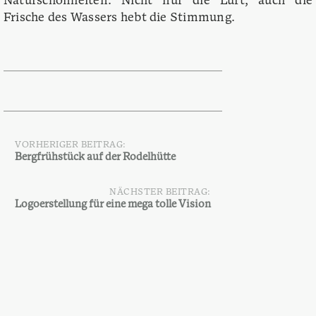
Naturschönheiten. Nicht nur die Luft, auch die
Frische des Wassers hebt die Stimmung.
VORHERIGER BEITRAG:
Beitragsnavigation
Bergfrühstück auf der Rodelhütte
NÄCHSTER BEITRAG:
Logoerstellung für eine mega tolle Vision