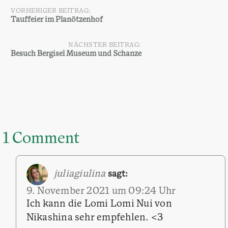
VORHERIGER BEITRAG:
Beitragsnavigation
Tauffeier im Planötzenhof
NÄCHSTER BEITRAG:
Besuch Bergisel Museum und Schanze
1 Comment
juliagiulina
sagt:
9. November 2021 um 09:24 Uhr
Ich kann die Lomi Lomi Nui von
Nikashina sehr empfehlen. <3