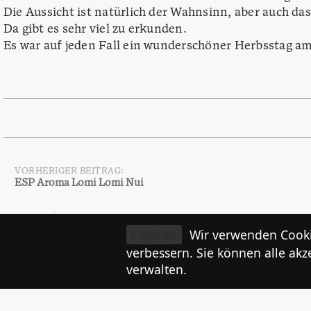
Die Aussicht ist natürlich der Wahnsinn, aber auch da
Da gibt es sehr viel zu erkunden.
Es war auf jeden Fall ein wunderschöner Herbsstag am
VORHERIGER BEITRAG:
Beitragsnavigation
ESP Aroma Lomi Lomi Nui
NÄCHSTER BEITRAG:
Wir sind dabei!
Cookies
Wir verwenden Cooki
verbessern. Sie können alle akz
verwalten.