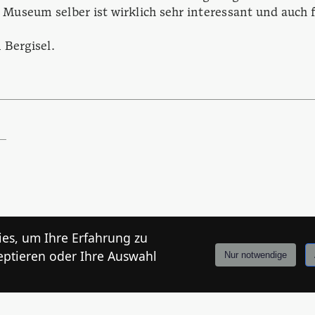
s Museum selber ist wirklich sehr interessant und auch 
 Bergisel.
es, um Ihre Erfahrung zu
eptieren oder Ihre Auswahl
Nur notwendige
Anmelden
Stories
Mårkt
Events
Tiroler
Info