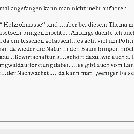
mal angefangen kann man nicht mehr aufhören….wei
r “ Holzrohmasse“ sind….aber bei diesem Thema 
stsein bringen möchte…Anfangs dachte ich auch d
 da ein bisschen getäuscht…es geht viel um Polit
man da wieder die Natur in den Baum bringen möc
dazu…Bewirtschaftung….gehört dazu..wie auch z. B
ungwaldaufforstung dabei…..es gibt auch vom Lan
off…der Nachwächst…..da kann man „weniger Falsc