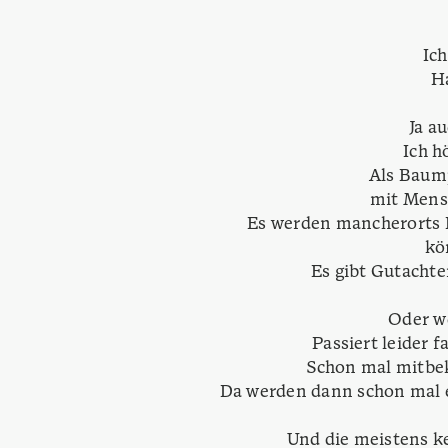
Ic
H
Ja a
Ich h
Als Baump
mit Mens
Es werden mancherorts B
kö
Es gibt Gutach
Oder w
Passiert leider 
Schon mal mitbek
Da werden dann schon mal e
Und die meistens k