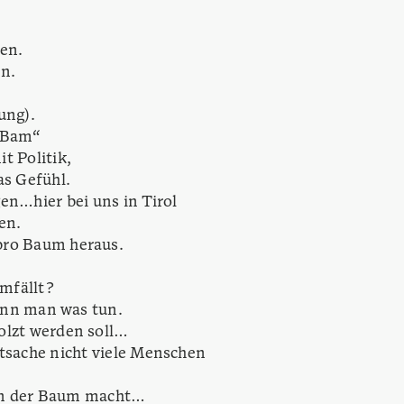
en.
n.
ung).
r Bam“
t Politik,
s Gefühl.
en…hier bei uns in Tirol
en.
ro Baum heraus.
mfällt?
kann man was tun.
olzt werden soll…
tsache nicht viele Menschen
den der Baum macht…