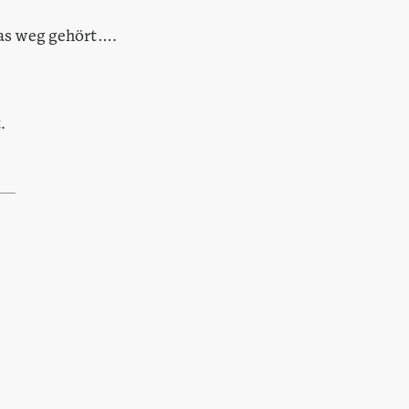
as weg gehört….
.