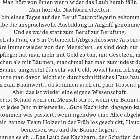
Man hört von ihnen wenn wider das Laub herab fällt.
Man hört die Nachbarn streiten.
h bin eines Tages auf den Beruf Baumpflegerin gekomm
abe die anspruchsvolle Ausbildung in Angriff genomme
Und es wurde statt zum Beruf zur Berufung.
uch als Frau, ca 5 in Österreich (Abgeschlossene Ausbild
öre immer wieder von den Menschen „es sind doch nu
fleger hat man mehr mit Geld zu tun, mit Gesetzen, mi
chen als mit Bäumen, manchmal hat man zumindest da
äume umgesetzt für sehr viel Geld, soviel kann ich sag
nnte man davon leicht ein durchschnittliches Haus bau
ten zum Baumwert…da kommen auch ein paar Tausend p
Aber das ist wieder eine eigene Wissenschaft.
er ist Schuld wenn ein Mensch stirbt, wenn ein Baum u
fast jedes Jahr mittlerweile….Gute Nachricht, dagegen 
ommen was passiert, wenn irgendwo eine Allee abgeh
in ganzes Team Holzer in der Früh los geschickt, Haup
bemerken was und die Bäume liegen…
ennen es eh….Das Laub des Nachbarn, der Schatten 