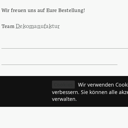
Wir freuen uns auf Eure Bestellung!
Dekomanufaktur
Team
VORHERIGER BEITRAG:
Beitragsnavigation
Cookies
Wir verwenden Cooki
Schwimmkurse im Atoll
verbessern. Sie können alle akz
verwalten.
NÄCHSTER BEITRAG:
Schmuckausstellung