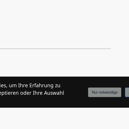
es, um Ihre Erfahrung zu
eptieren oder Ihre Auswahl
Nur notwendige
Anmelden
Stories
Mårkt
Events
Tiroler
Info