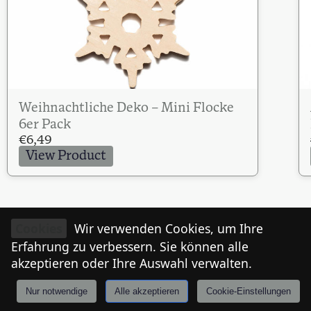
Weihnachtliche Deko – Mini Flocke
6er Pack
€
6,49
View Product
Cookies
Wir verwenden Cookies, um Ihre
Erfahrung zu verbessern. Sie können alle
akzeptieren oder Ihre Auswahl verwalten.
Nur notwendige
Alle akzeptieren
Cookie-Einstellungen
Anmelden
Stories
Mårkt
Events
Tiroler
I