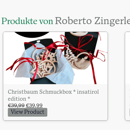
Roberto Zingerl
Produkte von
Christbaum Schmuckbox * insatirol
edition *
Ursprünglicher
Aktueller
€
39,99
€
39,99
Preis
Preis
View Product
war:
ist:
€39,99
€39,99.