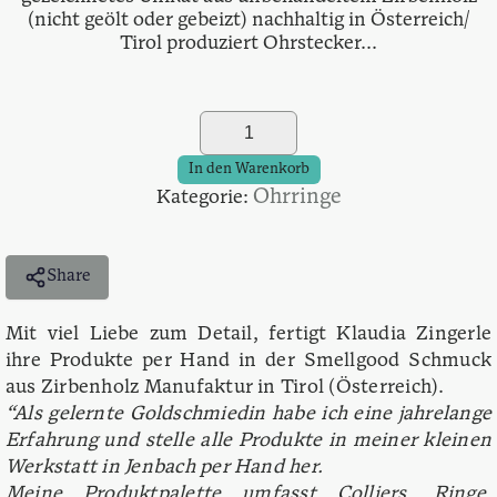
€34,90
€29,90.
(nicht geölt oder gebeizt) nachhaltig in Österreich/
Tirol produziert Ohrstecker...
Ohrstecker
Amy
-
In den Warenkorb
Genieße
Ohrringe
Kategorie:
Jeden
Tag!
Menge
Share
Mit viel Liebe zum Detail, fertigt Klaudia Zingerle
ihre Produkte per Hand in der Smellgood Schmuck
aus Zirbenholz Manufaktur in Tirol (Österreich).
“Als gelernte Goldschmiedin habe ich eine jahrelange
Erfahrung und stelle alle Produkte in meiner kleinen
Werkstatt in Jenbach per Hand her.
Meine Produktpalette umfasst Colliers, Ringe,