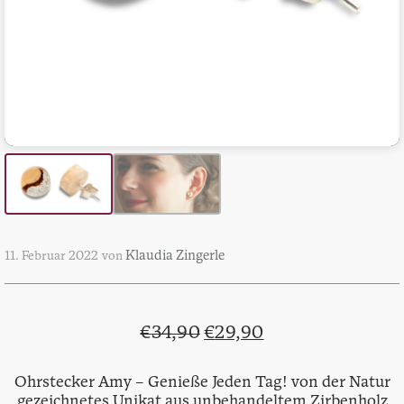
Klaudia Zingerle
11. Februar 2022
von
Ursprünglicher
Aktueller
€
34,90
€
29,90
Preis
Preis
war:
ist:
Ohrstecker Amy – Genieße Jeden Tag! von der Natur
gezeichnetes Unikat aus unbehandeltem Zirbenholz