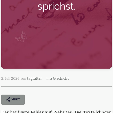
tagfalter
a G'schicht
2. Juli 2026
von
in
Share
Der häufigste Fehler auf Websites: Die Texte klingen