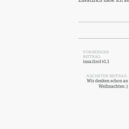
Zusätzlich habe ich 
VORHERIGER
Beitragsnavi
BEITRAG:
insa.tirol v1.1
NÄCHSTER BEITRAG:
Wir denken schon an
Weihnachten :)