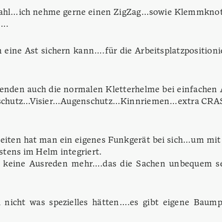
swahl…ich nehme gerne einen ZigZag…sowie Klemmkno
….
n eine Ast sichern kann….für die Arbeitsplatzposition
nden auch die normalen Kletterhelme bei einfachen 
ehörschutz…Visier…Augenschutz…Kinnriemen…extra
beiten hat man ein eigenes Funkgerät bei sich…um m
stens im Helm integriert.
s keine Ausreden mehr….das die Sachen unbequem se
icht was spezielles hätten….es gibt eigene Baump