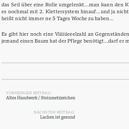
das Seil über eine Rolle umgelenkt…man kann den 
es nochmal mit 2. Klettersystem hinauf…und ja nic
heißt nicht immer ne 5 Tages Woche zu haben…
Es gibt hier noch eine Viiiiiieeelzahl an Gegenständ
jemand einen Baum hat der Pflege benötigt…darf er 
VORHERIGER BEITRAG:
Beitragsnavigation
Altes Handwerk / Steinmetzzeichen
NÄCHSTER BEITRAG:
Lachen ist gesund