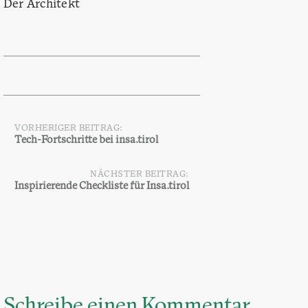
Der Architekt
VORHERIGER BEITRAG:
Beitragsnavigation
Tech-Fortschritte bei insa.tirol
NÄCHSTER BEITRAG:
Inspirierende Checkliste für Insa.tirol
Schreibe einen Kommentar