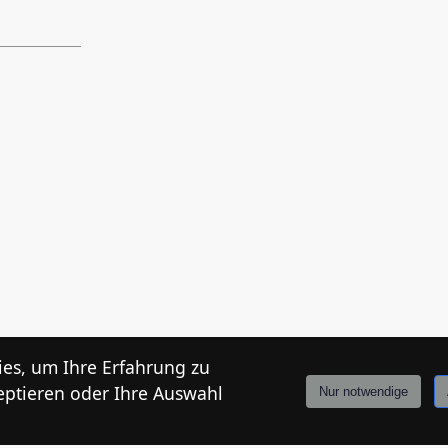
es, um Ihre Erfahrung zu
eptieren oder Ihre Auswahl
Nur notwendige
r abzugeben.
Anmelden
Stories
Mårkt
Events
Tiroler
Info