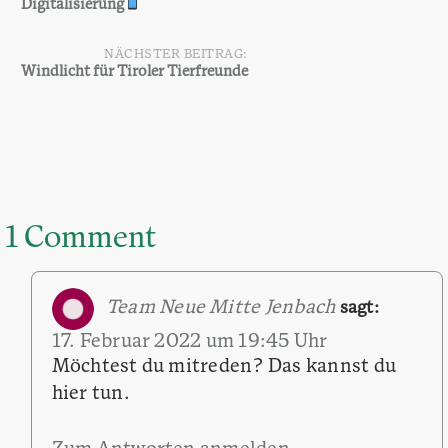
Beitragsnavigation
Digitalisierung
NÄCHSTER BEITRAG:
Windlicht für Tiroler Tierfreunde
1 Comment
Team Neue Mitte Jenbach
sagt:
17. Februar 2022 um 19:45 Uhr
Möchtest du mitreden? Das kannst du
hier tun.