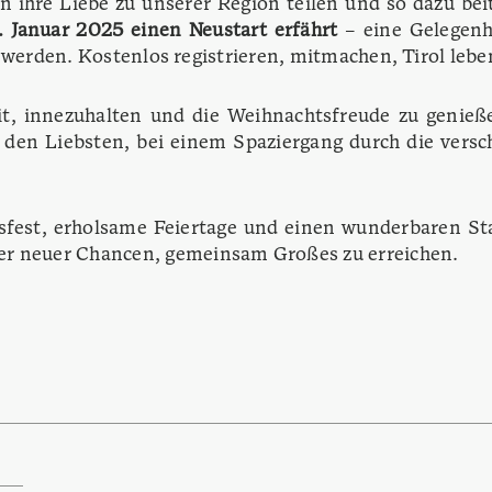
hen ihre Liebe zu unserer Region teilen und so dazu b
. Januar 2025 einen Neustart erfährt
– eine Gelegenh
zu werden. Kostenlos registrieren, mitmachen, Tirol leb
eit, innezuhalten und die Weihnachtsfreude zu geni
den Liebsten, bei einem Spaziergang durch die verschn
sfest, erholsame Feiertage und einen wunderbaren Star
er neuer Chancen, gemeinsam Großes zu erreichen.