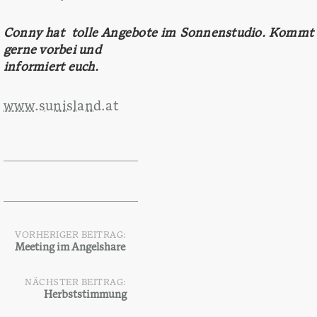
Conny hat tolle Angebote im Sonnenstudio. Kommt
gerne vorbei und
informiert euch.
www.sunisland.at
VORHERIGER BEITRAG:
Beitragsnavigation
Meeting im Angelshare
NÄCHSTER BEITRAG:
Herbststimmung