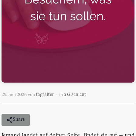
tagfalter
a G'schicht
29. Juni 2026
von
in
Share
Jemand landet auf deiner Seite, findet sie gut — und