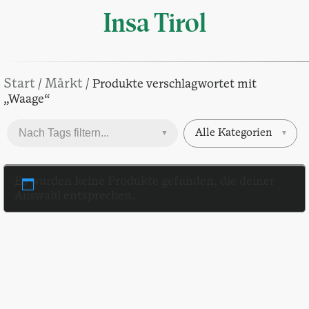
Insa Tirol
Start
Mårkt
/
/ Produkte verschlagwortet mit
„Waage“
Alle Kategorien
▼
▼
Es wurden keine Produkte gefunden, die deiner
Auswahl entsprechen.