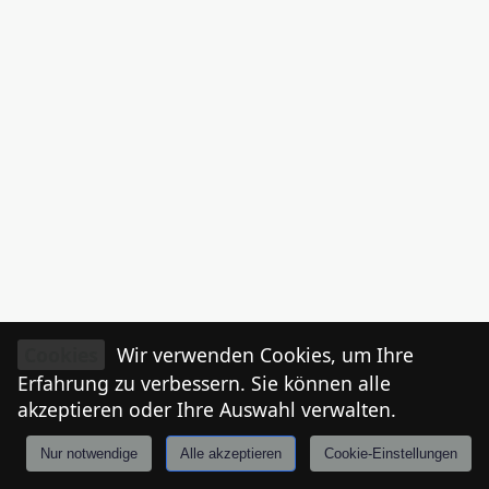
Cookies
Wir verwenden Cookies, um Ihre
Erfahrung zu verbessern. Sie können alle
akzeptieren oder Ihre Auswahl verwalten.
Nur notwendige
Alle akzeptieren
Cookie-Einstellungen
Anmelden
Stories
Mårkt
Events
Tiroler
I