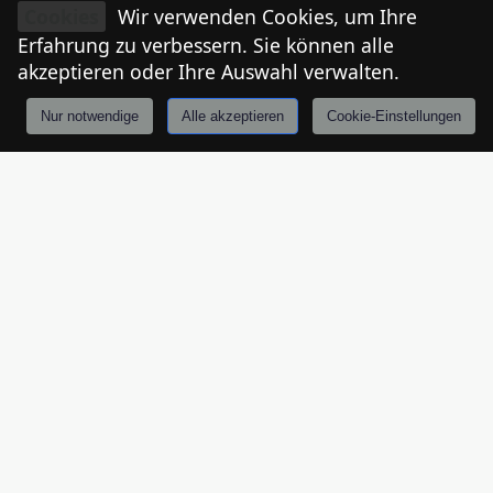
Cookies
Wir verwenden Cookies, um Ihre
Erfahrung zu verbessern. Sie können alle
akzeptieren oder Ihre Auswahl verwalten.
Anhänger Miriel
Nur notwendige
Alle akzeptieren
Cookie-Einstellungen
Anmelden
Stories
Mårkt
Events
Tiroler
I
€
34,90
Epoxy-Anhänger Hergestellt aus hochwertigem Bronze-
Metall Anhänger misst 33mm x 20mm