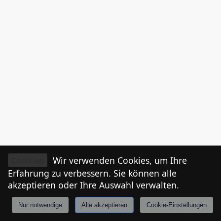
Cookies
Wir verwenden Cookies, um Ihre
Erfahrung zu verbessern. Sie können alle
akzeptieren oder Ihre Auswahl verwalten.
Nur notwendige
Alle akzeptieren
Cookie-Einstellungen
Anmelden
Stories
Mårkt
Events
Tiroler
I