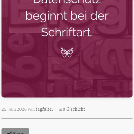
tagfalter
a G'schicht
25. Juni 2026
von
in