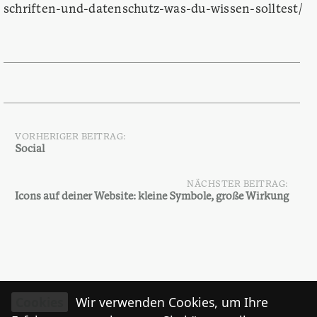
schriften-und-datenschutz-was-du-wissen-solltest/
VORHERIGER BEITRAG:
Beitragsnavigation
Social
NÄCHSTER BEITRAG:
Icons auf deiner Website: kleine Symbole, große Wirkung
Cookies
Wir verwenden Cookies, um Ihre