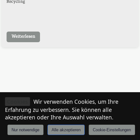
Recycling
Weiterlesen
Cookies
Wir verwenden Cookies, um Ihre
Erfahrung zu verbessern. Sie können alle
akzeptieren oder Ihre Auswahl verwalten.
Nur notwendige
Alle akzeptieren
Cookie-Einstellungen
Anmelden
Stories
Mårkt
Events
Tiroler
I