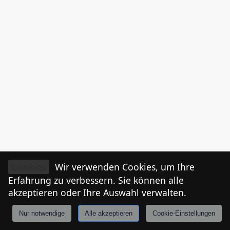
Cookies
Wir verwenden Cookies, um Ihre
Erfahrung zu verbessern. Sie können alle
akzeptieren oder Ihre Auswahl verwalten.
Nur notwendige
Alle akzeptieren
Cookie-Einstellungen
Anmelden
Stories
Mårkt
Events
Tiroler
I