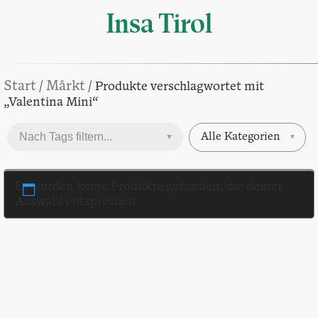
Insa Tirol
Start
Mårkt
/
/ Produkte verschlagwortet mit
„Valentina Mini“
Alle Kategorien
▼
▼
Es wurden keine Produkte gefunden, die deiner
Auswahl entsprechen.