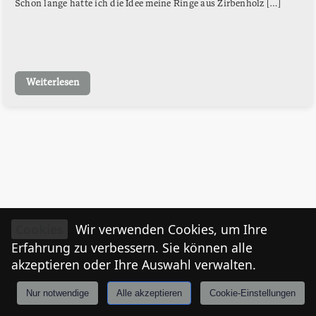
Schon lange hatte ich die Idee meine Ringe aus Zirbenholz […]
Weiterlesen
Cookies
Wir verwenden Cookies, um Ihre
Erfahrung zu verbessern. Sie können alle
akzeptieren oder Ihre Auswahl verwalten.
Nur notwendige
Alle akzeptieren
Cookie-Einstellungen
Anmelden
Stories
Mårkt
Events
Tiroler
I