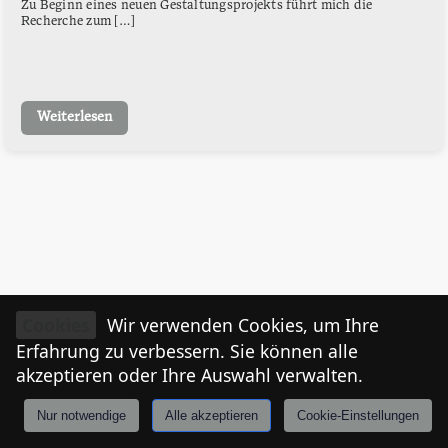
Zu Beginn eines neuen Gestaltungsprojekts führt mich die
Recherche zum […]
Weiterlesen
Cookies
Wir verwenden Cookies, um Ihre
Erfahrung zu verbessern. Sie können alle
akzeptieren oder Ihre Auswahl verwalten.
Nur notwendige
Alle akzeptieren
Cookie-Einstellungen
Anmelden
Stories
Mårkt
Events
Tiroler
I