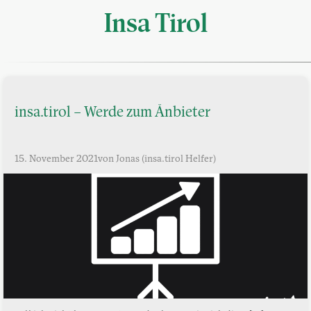
Insa Tirol
insa.tirol – Werde zum Ånbieter
15. November 2021
von Jonas (insa.tirol Helfer)