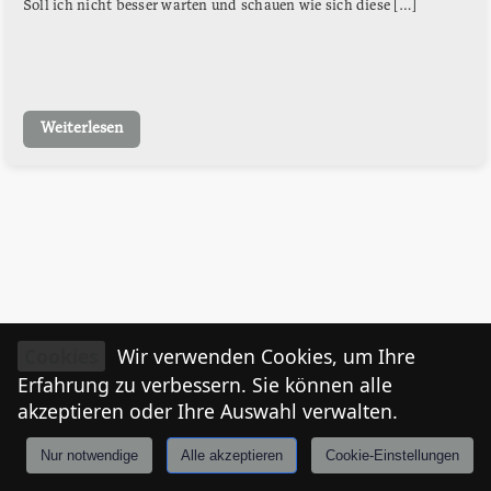
Soll ich nicht besser warten und schauen wie sich diese […]
Weiterlesen
Cookies
Wir verwenden Cookies, um Ihre
Erfahrung zu verbessern. Sie können alle
akzeptieren oder Ihre Auswahl verwalten.
Nur notwendige
Alle akzeptieren
Cookie-Einstellungen
Anmelden
Stories
Mårkt
Events
Tiroler
I