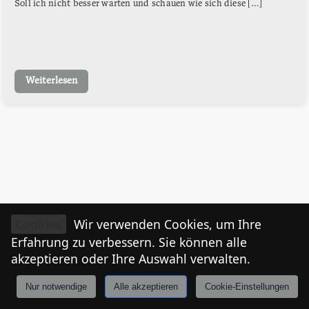
Soll ich nicht besser warten und schauen wie sich diese […]
Weiterlesen
Cookies
Wir verwenden Cookies, um Ihre
Erfahrung zu verbessern. Sie können alle
akzeptieren oder Ihre Auswahl verwalten.
Nur notwendige
Alle akzeptieren
Cookie-Einstellungen
Anmelden
Stories
Mårkt
Events
Tiroler
I