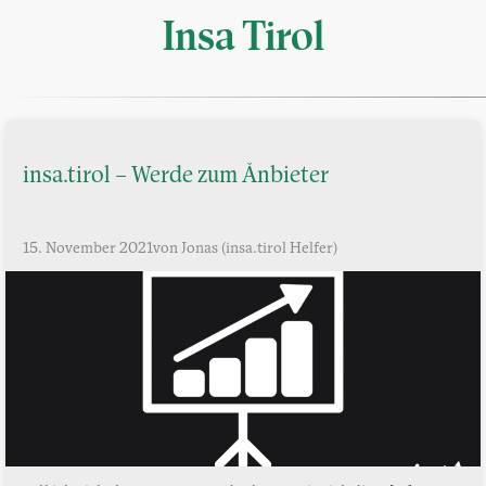
Insa Tirol
insa.tirol – Werde zum Ånbieter
15. November 2021
von Jonas (insa.tirol Helfer)