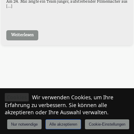
Am 24. Mai zeigte ein Team junger, aufstrebender Filmemacher aus
[…]
Weiterlesen
Cookies
Wir verwenden Cookies, um Ihre
Erfahrung zu verbessern. Sie können alle
akzeptieren oder Ihre Auswahl verwalten.
Nur notwendige
Alle akzeptieren
Cookie-Einstellungen
Anmelden
Stories
Mårkt
Events
Tiroler
I