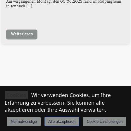
Am vergangenen Montag, den 05.06.2023 fand im Kolpingheim
in Jenbach […]
Weiterlesen
Cookies
Wir verwenden Cookies, um Ihre
Erfahrung zu verbessern. Sie können alle
akzeptieren oder Ihre Auswahl verwalten.
Nur notwendige
Alle akzeptieren
Cookie-Einstellungen
Anmelden
Stories
Mårkt
Events
Tiroler
I