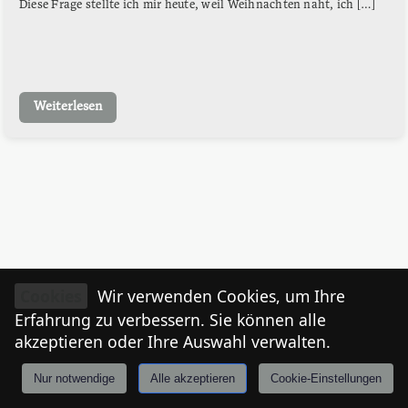
Diese Frage stellte ich mir heute, weil Weihnachten naht, ich […]
Weiterlesen
Cookies
Wir verwenden Cookies, um Ihre
Erfahrung zu verbessern. Sie können alle
akzeptieren oder Ihre Auswahl verwalten.
Nur notwendige
Alle akzeptieren
Cookie-Einstellungen
Anmelden
Stories
Mårkt
Events
Tiroler
I