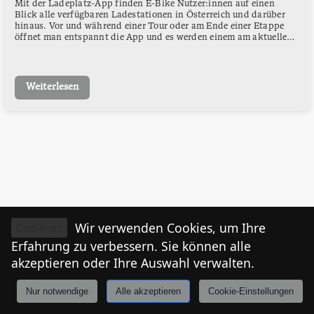
Mit der Ladeplatz-App finden E-Bike Nutzer:innen auf einen
Blick alle verfügbaren Ladestationen in Österreich und darüber
hinaus. Vor und während einer Tour oder am Ende einer Etappe
öffnet man entspannt die App und es werden einem am aktuellen
Standort die nächsten Ladestationen angezeigt. Download App
Android: https://bit.ly/3lTY6Rc Download App Apple:
https://apple.co/3cstpiY
Weiterlesen
Cookies
Wir verwenden Cookies, um Ihre
Erfahrung zu verbessern. Sie können alle
akzeptieren oder Ihre Auswahl verwalten.
Nur notwendige
Alle akzeptieren
Cookie-Einstellungen
Anmelden
Stories
Mårkt
Events
Tiroler
I