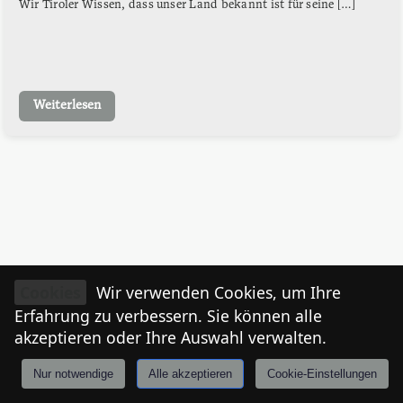
Wir Tiroler Wissen, dass unser Land bekannt ist für seine […]
Weiterlesen
Cookies
Wir verwenden Cookies, um Ihre
Erfahrung zu verbessern. Sie können alle
akzeptieren oder Ihre Auswahl verwalten.
Nur notwendige
Alle akzeptieren
Cookie-Einstellungen
Anmelden
Stories
Mårkt
Events
Tiroler
I