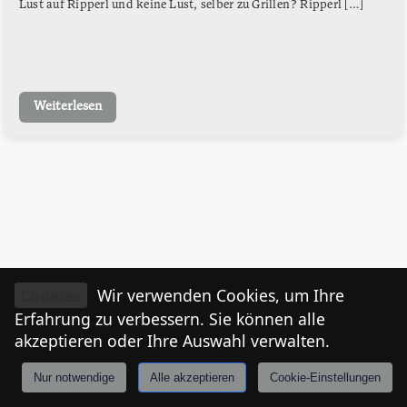
Lust auf Ripperl und keine Lust, selber zu Grillen? Ripperl […]
Weiterlesen
Cookies
Wir verwenden Cookies, um Ihre
Erfahrung zu verbessern. Sie können alle
akzeptieren oder Ihre Auswahl verwalten.
Nur notwendige
Alle akzeptieren
Cookie-Einstellungen
Anmelden
Stories
Mårkt
Events
Tiroler
I