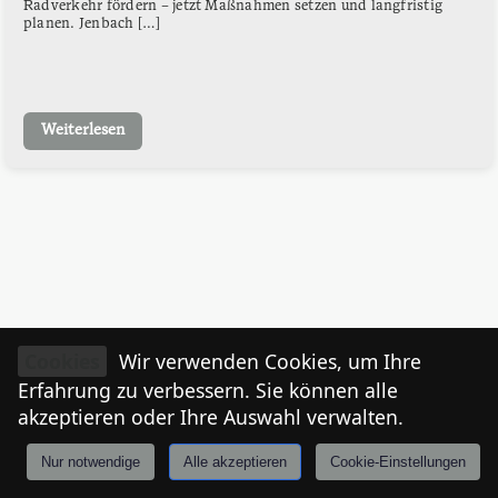
Radverkehr fördern – jetzt Maßnahmen setzen und langfristig
planen. Jenbach […]
Weiterlesen
Cookies
Wir verwenden Cookies, um Ihre
Erfahrung zu verbessern. Sie können alle
akzeptieren oder Ihre Auswahl verwalten.
Nur notwendige
Alle akzeptieren
Cookie-Einstellungen
Anmelden
Stories
Mårkt
Events
Tiroler
I