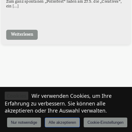
Zum ganz spontanen „Pollerfest“ luden am 27.5. die „Creatives“,
ein […]
Weiterlesen
Cookies
Wir verwenden Cookies, um Ihre
Erfahrung zu verbessern. Sie können alle
akzeptieren oder Ihre Auswahl verwalten.
Nur notwendige
Alle akzeptieren
Cookie-Einstellungen
Anmelden
Stories
Mårkt
Events
Tiroler
I