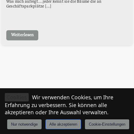
Was mich aufregt….jeder kennt sie die Bäume die an
Geschäftsparkplätze […]
Weiterlesen
Cookies
Wir verwenden Cookies, um Ihre
Erfahrung zu verbessern. Sie können alle
akzeptieren oder Ihre Auswahl verwalten.
Nur notwendige
Alle akzeptieren
Cookie-Einstellungen
Anmelden
Stories
Mårkt
Events
Tiroler
I