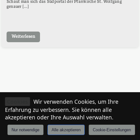
Schaut man sich das Südportal der Pfarrkirche St. Wolfgang
genauer […]
Weiterlesen
Cookies
Wir verwenden Cookies, um Ihre
Erfahrung zu verbessern. Sie können alle
akzeptieren oder Ihre Auswahl verwalten.
Nur notwendige
Alle akzeptieren
Cookie-Einstellungen
Anmelden
Stories
Mårkt
Events
Tiroler
I