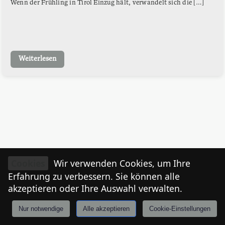
Wenn der Frühling in Tirol Einzug hält, verwandelt sich die […]
Weiterlesen
Cookies
Wir verwenden Cookies, um Ihre
Erfahrung zu verbessern. Sie können alle
akzeptieren oder Ihre Auswahl verwalten.
Nur notwendige
Alle akzeptieren
Cookie-Einstellungen
Anmelden
Stories
Mårkt
Events
Tiroler
I